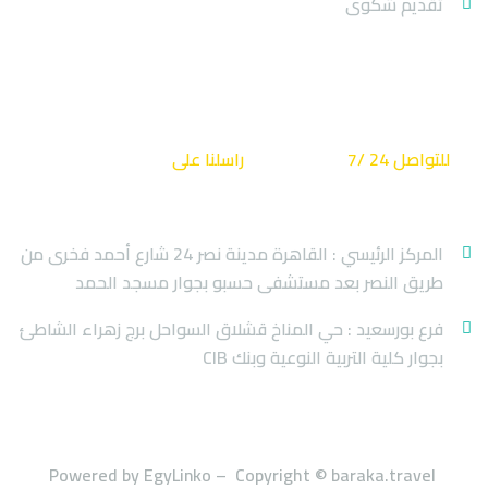
تقديم شكوى
كن دائما على تواصل
للتواصل 24 /7
راسلنا على
info@baraka.travel
01223592403
المركز الرئيسي : القاهرة مدينة نصر 24 شارع أحمد فخرى من
طريق النصر بعد مستشفى حسبو بجوار مسجد الحمد
فرع بورسعيد : حي المناخ قشلاق السواحل برج زهراء الشاطئ
بجوار كلية التربية النوعية وبنك CIB
Powered by EgyLinko – Copyright © baraka.travel