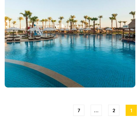
7
…
2
1