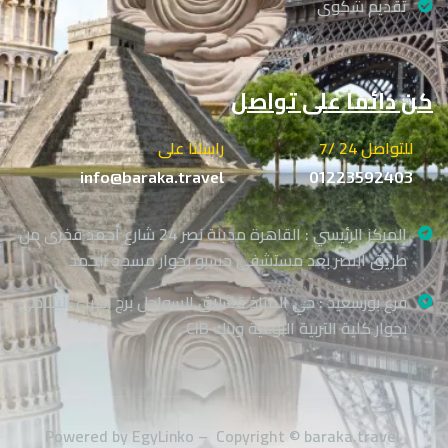
تقديم شكوى
كن دائما على تواصل
للتواصل 24 /7
راسلنا على
info@baraka.travel
01223592403
المركز الرئيسي : القاهرة مدينة نصر 24 شارع أحمد فخرى من
طريق النصر بعد مستشفى حسبو بجوار مسجد الحمد
فرع بورسعيد : حي المناخ قشلاق السواحل برج زهراء الشاطئ
بجوار كلية التربية النوعية وبنك CIB
Powered by EgyLinko – Copyright © baraka.travel