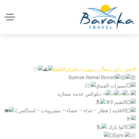
#صن_رايز_ريمال_ريزورت_شرم_الشيخ
Sunrise Remal Resort
مميزات الفندق
ديلوكس خدمه ممتازه
التقيم 8.9
الاقامه ( فطار – غداء – عشاء – مشروبات – اسناكس )
اكوا بارك
Gym