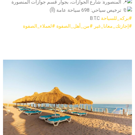
المنصورة: شارع الجوازات، بجوار قسم جوازات المنصورة
ترخيص سياحي: 698 سياحة عامة (أأ)
#بركه_للسياحة
B.T.C
#إجازتك_معانا_غير
#من_أهل_الصفوة
#لعملاء_الصفوة