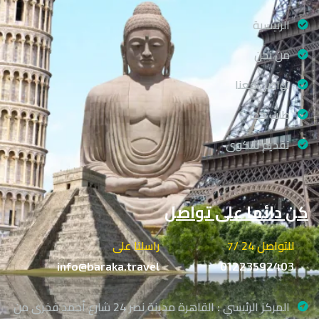
الرئيسية
من نحن
تواصل معنا
طلب حجز
تقديم شكوى
كن دائما على تواصل
للتواصل 24 /7
راسلنا على
info@baraka.travel
01223592403
المركز الرئيسي : القاهرة مدينة نصر 24 شارع أحمد فخرى من