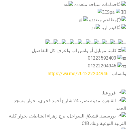
حمامات سباحه متعدده
Spa
مطاعم متعدده
كيدز اريا
كلمنا موبايل أو واتس آب واعرف كل التفاصيل
01223592403
01222204946
واتساب :
https://wa.me/201222204946
فروعنا:
القاهرة: مدينة نصر، 24 شارع أحمد فخري، بجوار مسجد
الحمد
بورسعيد: قشلاق السواحل، برج زهراء الشاطئ، بجوار كلية
التربية النوعية وبنك CIB