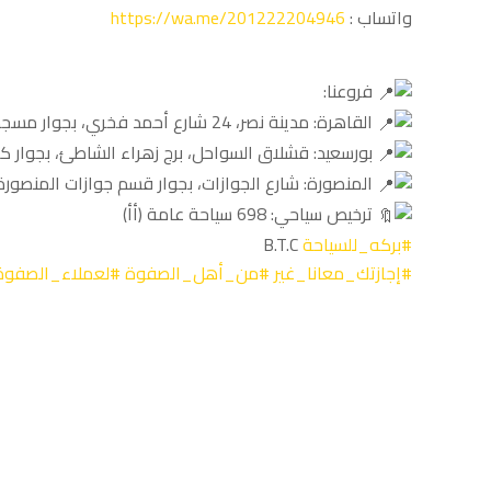
واتساب :
https://wa.me/201222204946
حجز فنادق
فروعنا:
سياحة داخلية
القاهرة: مدينة نصر، 24 شارع أحمد فخري، بجوار مسجد الحمد
تذاكر طيران
بورسعيد: قشلاق السواحل، برج زهراء الشاطئ، بجوار كلية ا
روابط الموقع
المنصورة: شارع الجوازات، بجوار قسم جوازات المنصورة
ترخيص سياحي: 698 سياحة عامة (أأ)
الرئيسية
#بركه_للسياحة
B.T.C
#إجازتك_معانا_غير
#من_أهل_الصفوة
#لعملاء_الصفوة
من نحن
تواصل معنا
طلب حجز
تقديم شكوى
كن دائما على تواصل