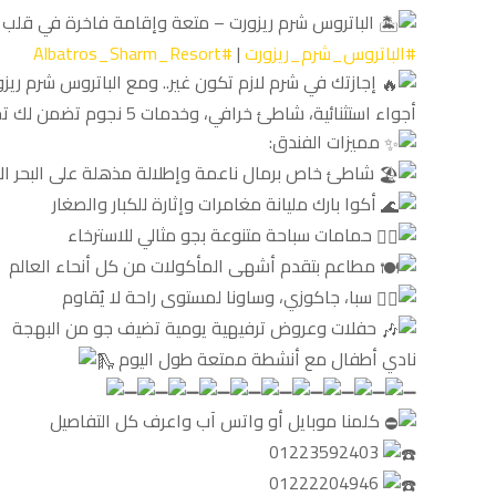
الباتروس شرم ريزورت – متعة وإقامة فاخرة في قلب 
#الباتروس_شرم_ريزورت
|
#Albatros_Sharm_Resort
إجازتك في شرم لازم تكون غير.. ومع الباتروس شرم ريزو
أجواء استثنائية، شاطئ خرافي، وخدمات 5 نجوم تضمن لك تجربة لا تُنسى!
مميزات الفندق:
شاطئ خاص برمال ناعمة وإطلالة مذهلة على البحر ال
أكوا بارك مليانة مغامرات وإثارة للكبار والصغار
واحدة من كبرى شركات السياحة فى مصر، شركة سياحة
حمامات سباحة متنوعة بجو مثالي للاسترخاء
مطاعم بتقدم أشهى المأكولات من كل أنحاء العالم
مصرية مسجلة برقم 698 لسنة 1987 سياحة عامة ( أأ ) حج
سبا، جاكوزي، وساونا لمستوى راحة لا يُقاوم
وعمرة .. سياحة داخلية و خارجية ، أكثر من ثلاثة عشر عاماً في
حفلات وعروض ترفيهية يومية تضيف جو من البهجة
المجال، خبرة واسعة في مجال السياحة مقرها الرئيسى فى
نادي أطفال مع أنشطة ممتعة طول اليوم
القاهرة .
خدماتنا
كلمنا موبايل أو واتس آب واعرف كل التفاصيل
رحلات الحج
01223592403
01222204946
رحلات العمرة