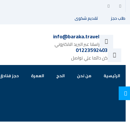
طلب حجز
تقديم شكوى
info@baraka.travel
راسلنا عبر البريد الالكتروني
01223592403
كن دائما علي تواصل
الرئيسية
من نحن
الحج
العمرة
حجز فنادق