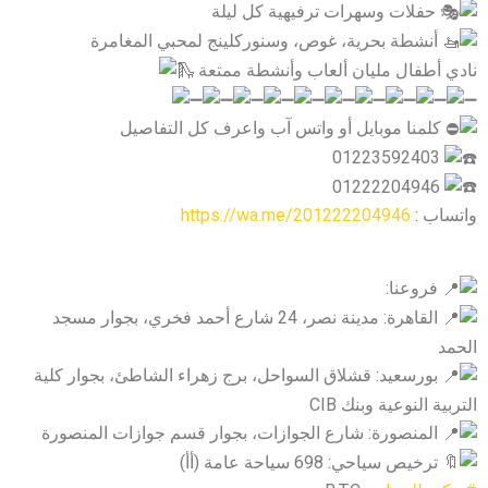
حفلات وسهرات ترفيهية كل ليلة
أنشطة بحرية، غوص، وسنوركلينج لمحبي المغامرة
نادي أطفال مليان ألعاب وأنشطة ممتعة
كلمنا موبايل أو واتس آب واعرف كل التفاصيل
01223592403
01222204946
واتساب :
https://wa.me/201222204946
فروعنا:
القاهرة: مدينة نصر، 24 شارع أحمد فخري، بجوار مسجد
الحمد
بورسعيد: قشلاق السواحل، برج زهراء الشاطئ، بجوار كلية
التربية النوعية وبنك CIB
المنصورة: شارع الجوازات، بجوار قسم جوازات المنصورة
ترخيص سياحي: 698 سياحة عامة (أأ)