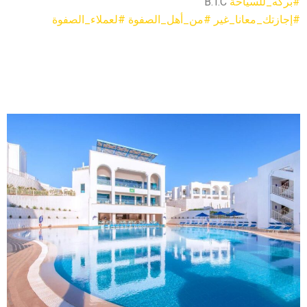
#بركه_للسياحة
B.T.C
#إجازتك_معانا_غير
#من_أهل_الصفوة
#لعملاء_الصفوة