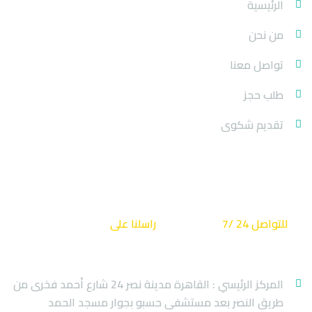
الرئيسية
من نحن
تواصل معنا
طلب حجز
تقديم شكوى
كن دائما على تواصل
للتواصل 24 /7
راسلنا على
info@baraka.travel
01223592403
المركز الرئيسي : القاهرة مدينة نصر 24 شارع أحمد فخرى من
طريق النصر بعد مستشفى حسبو بجوار مسجد الحمد