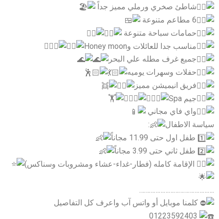
شاطئ صخري ورملي مميز جداً
6 مطاعم متنوعة
حمامات سباحة متنوعة
مناسب جدا للعائلات وHoney moon
جميع غرف مطله علي البحر
حفلات وسهرات يوميه
فريق انيميشن مميز
جيم Spa
واي فاي مجاني
سياسة الاطفال
:
طفل اول حتى 11.99 مجاناً
طفل ثاني حتى 3.99 مجاناً
الإقامة كامله (فطار-غداء-عشاء ومشروبات وسناكس)
……………………………………….
كلمنا موبايل أو واتس آب واعرف كل التفاصيل
01223592403