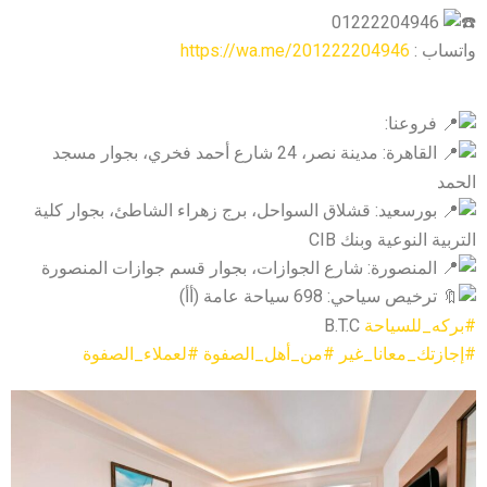
01222204946
واتساب :
https://wa.me/201222204946
فروعنا:
القاهرة: مدينة نصر، 24 شارع أحمد فخري، بجوار مسجد
الحمد
بورسعيد: قشلاق السواحل، برج زهراء الشاطئ، بجوار كلية
التربية النوعية وبنك CIB
المنصورة: شارع الجوازات، بجوار قسم جوازات المنصورة
ترخيص سياحي: 698 سياحة عامة (أأ)
#بركه_للسياحة
B.T.C
#إجازتك_معانا_غير
#من_أهل_الصفوة
#لعملاء_الصفوة