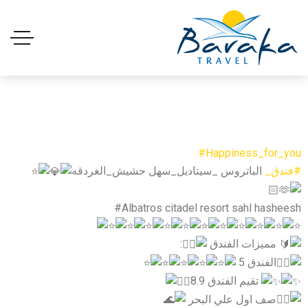
#Happiness_for_you
#فندق_
الباتروس _سيتاديل_سهل حشيش_الغردقه
مميزات الفندق
:
الفندق 5
تقيم الفندق 8.9
صف اول علي البحر