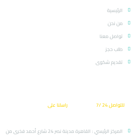
الرئيسية
من نحن
تواصل معنا
طلب حجز
تقديم شكوى
كن دائما على تواصل
للتواصل 24 /7
راسلنا على
info@baraka.travel
01223592403
المركز الرئيسي : القاهرة مدينة نصر 24 شارع أحمد فخرى من